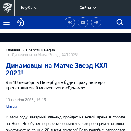
Клубы
Сайты
Динамо
Наша
Наш
Наш
Быст
Меню
Москва
группа
канал
канал
поиск
в
на
в
Вконтакте
YouTube
Telegram
Главная
Новости и медиа
Динамовцы на Матче Звезд КХЛ 2023!
Динамовцы на Матче Звезд КХЛ
2023!
9 и 10 декабря в Петербурге будет сразу четверо
представителей московского «Динамо»
10 ноября 2023, 19:15
Матчи
В этом году звездный уик-энд пройдет на новой арене в городе
на Неве. Это будет первое мероприятие, которое примет стадион
вместимостью свыше 20 тысяч зрителей.Бело-голубые отправятся