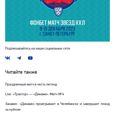
Подписывайтесь на наши социальные сети:
Наша
Наш
Наш
группа
канал
канал
ВКонтакте
в
на
Читайте также
Telegram
YouTube
Праздничный матч в честь легенд
Live: «Трактор» — «Динамо». Матч № 4
Занавес. «Динамо» проигрывает в Челябинске и завершает поход
за кубком