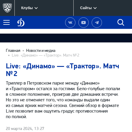
Клубы
Сайты
Динамо
Наша
Наш
Наш
Быст
Меню
Москва
группа
канал
канал
поиск
в
на
в
Вконтакте
YouTube
Telegram
Главная
Новости и медиа
Live: «Динамо» — «Трактор». Матч № 2
Live: «Динамо» — «Трактор». Матч
№ 2
Триллер в Петровском парке между «Динамо»
и «Трактором» остался за гостями. Бело-голубые попали
в сложное положение, проиграв две домашних встречи.
Но это не отменяет того, что команды выдали один
из самых ярких матчей сезона. Свежий обзор в формате
Live позволит вам ощутить градус противостояния
по полной.
20 марта 2024, 13:27