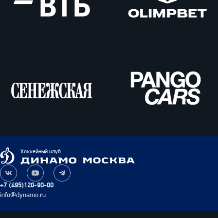
ВТБ
Олимпбет
Сенежская
Pango
Cars
Динамо
Хоккейный клуб
Москва
Наша
Наш
Наш
группа
канал
канал
+7 (495)120-90-00
ВКонтакте
на
в
info@dynamo.ru
YouTube
Telegram