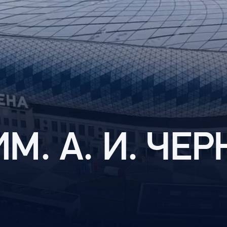
Амур
Барыс
Салават Юлаев
Сибирь
ИМ. А. И. Ч