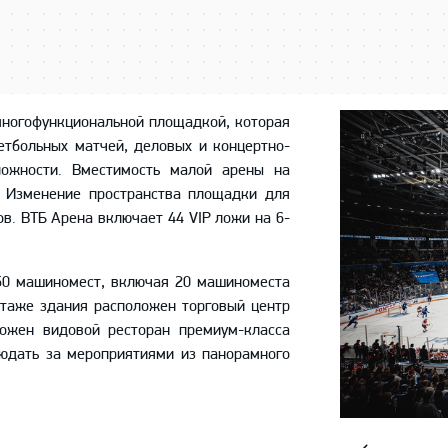
многофункциональной площадкой, которая
етбольных матчей, деловых и концертно-
ложности. Вместимость малой арены на
. Изменение пространства площадки для
ов. ВТБ Арена включает 44 VIP ложи на 6-
50 машиномест, включая 20 машиноместа
этаже здания расположен торговый центр
ожен видовой ресторан премиум-класса
людать за мероприятиями из панорамного