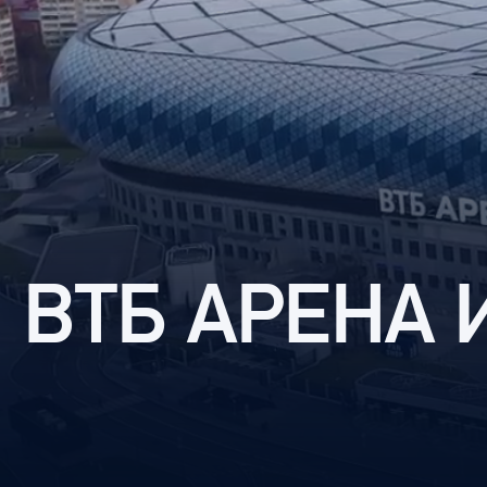
Локомотив
Северсталь
ЦСКА
Шанхайские Драконы
ВТБ АРЕНА 