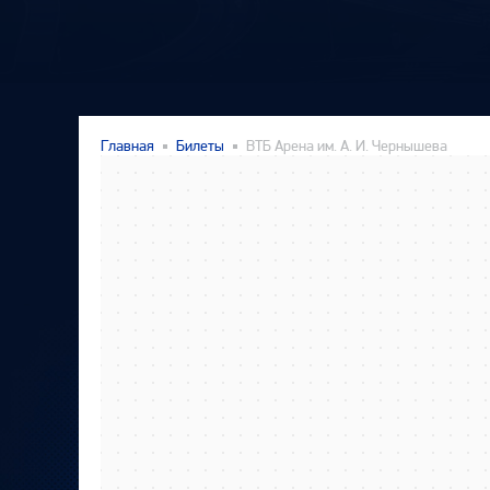
Главная
Билеты
ВТБ Арена им. А. И. Чернышева
втб арена в Москве
Москва