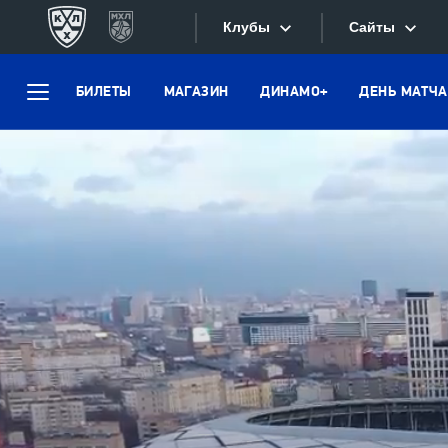
Клубы
Сайты
БИЛЕТЫ
МАГАЗИН
ДИНАМО+
ДЕНЬ МАТЧА
Конференция «Запад»
Меню
Сайты
Дивизион Боброва
Лада
Видеотран
СКА
Хайлайты
Спартак
Текстовые
Торпедо
Интернет-
ХК Сочи
Фотобанк
Дивизион Тарасова
Динамо Мн
Приложе
Динамо М