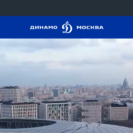
Динамо
Конференция «Восток»
Москва
Дивизион Харламова
Автомобилист
сляции
Ак Барс
Металлург Мг
 трансляции
Нефтехимик
магазин
Трактор
Дивизион Чернышева
Авангард
ние КХЛ
Адмирал