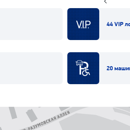
Предыдущий
слайд
44 VIP л
20 маши