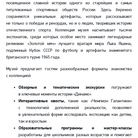
посвященное славной истории одного из старейших и самых
титулованных спортивных обществ России. Здесь бережно
сохраняются уникальные артефакты, которые рассказывают
не только о победах и рекордах, но и о людях, творивших историю
отечественного спорта. Коллекция музея насчитывает тысячи
экспонатов, среди которых особое место занимают легендарные
реликвии: «Золотой мяч» лучшего вратаря мира Льва Яшина,
подлинный Кубок СССР по футболу и артефакты знаменитого
британского турне 1945 года.
Музей предлагает гостям разнообразные форматы знакомства
с коллекцией:
Обзорные и тематические экскурсии
погружают
в ключевые моменты истории «Динамо».
Интерактивные квесты
, такие как «Чемпион Галактики»
с технологией дополненной реальности, позволяют
в увлекательной форме исследовать экспозицию как детям,
так и взрослым.
Образовательные программы и мастер-классы
разработаны для школьников разных возрастов и помогают