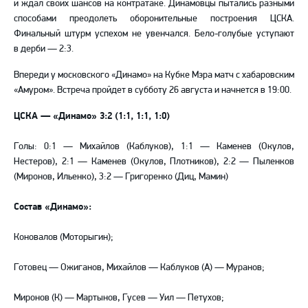
и ждал своих шансов на контратаке. Динамовцы пытались разными
способами преодолеть оборонительные построения ЦСКА.
Финальный штурм успехом не увенчался. Бело-голубые уступают
в дерби — 2:3.
Впереди у московского «Динамо» на Кубке Мэра матч с хабаровским
«Амуром». Встреча пройдет в субботу 26 августа и начнется в 19:00.
ЦСКА — «Динамо» 3:2 (1:1, 1:1, 1:0)
Голы: 0:1 — Михайлов (Каблуков), 1:1 — Каменев (Окулов,
Нестеров), 2:1 — Каменев (Окулов, Плотников), 2:2 — Пыленков
(Миронов, Ильенко), 3:2 — Григоренко (Диц, Мамин)
Состав «Динамо»:
Коновалов (Моторыгин);
Готовец — Ожиганов, Михайлов — Каблуков (А) — Муранов;
Миронов (К) — Мартынов, Гусев — Уил — Петухов;