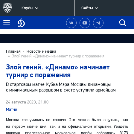
Клубы
Сайты
Динамо
Наша
Наш
Наш
Быст
Меню
Москва
группа
канал
канал
поиск
в
на
в
Вконтакте
YouTube
Telegram
Главная
Новости и медиа
Злой гений. «Динамо» начинает турнир с поражения
Злой гений. «Динамо» начинает
турнир с поражения
В стартовом матче Кубка Мэра Москвы динамовцы
с минимальным разрывом в счете уступили армейцам
24 августа 2023, 21:00
Матчи
Москва соскучилась по хоккею. Это можно было ощутить, как
на первом матче дня, так и на официальном открытии. Увидеть
вживую предсезонное московское дерби собралось 8173