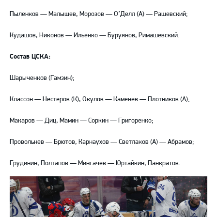
Пыленков — Малышев, Морозов — О’Делл (А) — Рашевский;
Кудашов, Никонов — Ильенко — Буруянов, Римашевский.
Состав ЦСКА:
Шарыченков (Гамзин);
Классон — Нестеров (К), Окулов — Каменев — Плотников (А);
Макаров — Диц, Мамин — Соркин — Григоренко;
Провольнев — Брютов, Карнаухов — Светлаков (А) — Абрамов;
Грудинин, Полтапов — Мингачев — Юртайкин, Панкратов.