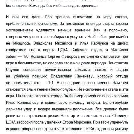
болельщика. Команды были обязаны дать зрелища.
И они его дали. Оба тренера выпустили на игру состав,
приближенный к основному. За несколько дней до старта сезона
экспериментам уделяется меньше времени. Как и положено,
с первых минут никто не собирался уступать. Но без быстрой шайбы
не обошлось. Владислав Михайлов и Илья Каблуков на двоих
сообразили гол в ворота ЦСКА. Каблуков отдал, а Михайлов
забил — 1:0. Команда Сергея Федорова не смогла отыграться при
игре в большинстве, но сделала это в концовке периода. Константин
Окулов совершил внушительный сольный проход и выдал
на убойную позицию Владиславу Каменеву, который оттуда
не промахивается — 1:1. В последние сезоны именно Каменев
становится злым гением бело-голубых. Не исключением стала и эта
игра. На старте второго перода 94-й номер армейцев вновь огорчил
Илью Коновалова и вывел свою команду вперед. Бело-голубые
держали удар и вскоре выравняли положение. Все должно было
решиться в третьем отрезке. На старте заключительных 20 минут
ЦСКА забросил после удаления Егора Морозова. При этом упрекнуть
игроков обороны вряд ли в чем-то можно. ЦСКА отдал инициативу