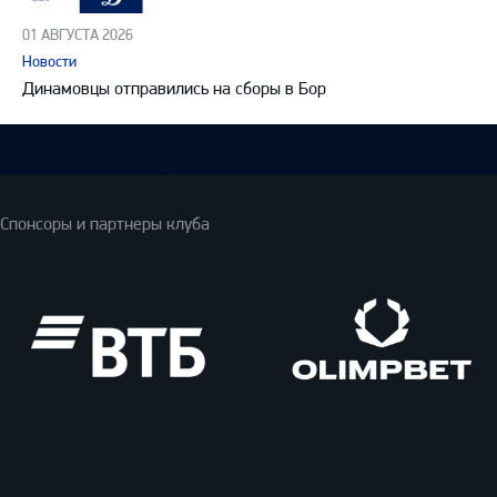
01 АВГУСТА 2026
Новости
Динамовцы отправились на сборы в Бор
Спонсоры и партнеры клуба
ВТБ
Олимпбет