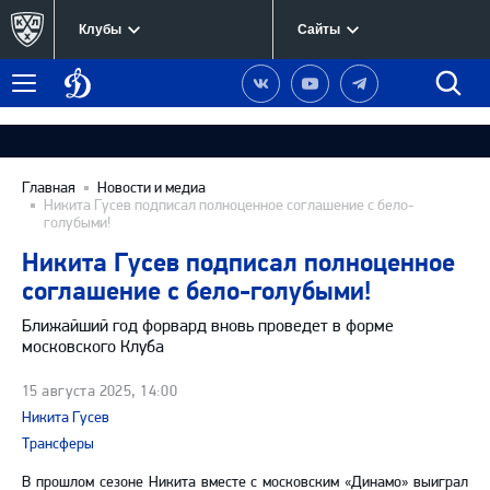
Клубы
Сайты
Динамо
Наша
Наш
Наш
Быст
Меню
Москва
группа
канал
канал
поиск
в
на
в
Вконтакте
YouTube
Telegram
Главная
Новости и медиа
Никита Гусев подписал полноценное соглашение с бело-
голубыми!
Никита Гусев подписал полноценное
соглашение с бело-голубыми!
Ближайший год форвард вновь проведет в форме
московского Клуба
15 августа 2025, 14:00
Никита Гусев
Трансферы
В прошлом сезоне Никита вместе с московским «Динамо» выиграл