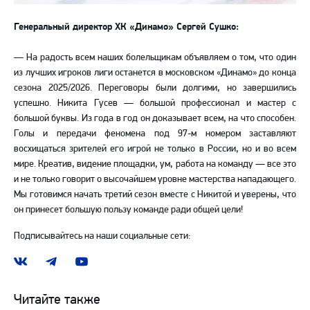
Генеральный директор ХК «Динамо» Сергей Сушко:
— На радость всем наших болельщикам объявляем о том, что один
из лучших игроков лиги останется в московском «Динамо» до конца
сезона 2025/2026. Переговоры были долгими, но завершились
успешно. Никита Гусев — большой профессионал и мастер с
большой буквы. Из года в год он доказывает всем, на что способен.
Голы и передачи феномена под 97-м номером заставляют
восхищаться зрителей его игрой не только в России, но и во всем
мире. Креатив, видение площадки, ум, работа на команду — все это
и не только говорит о высочайшем уровне мастерства нападающего.
Мы готовимся начать третий сезон вместе с Никитой и уверены, что
он принесет большую пользу команде ради общей цели!
Подписывайтесь на наши социальные сети:
Наша
Наш
Наш
группа
канал
канал
ВКонтакте
в
на
Читайте также
Telegram
YouTube