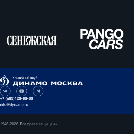
ВТБ
Олимпбет
Сенежская
Pango
Cars
Динамо
Хоккейный клуб
Москва
Наша
Наш
Наш
группа
канал
канал
+7 (495)120-90-00
ВКонтакте
на
в
info@dynamo.ru
YouTube
Telegram
1946-2026. Все права защищены