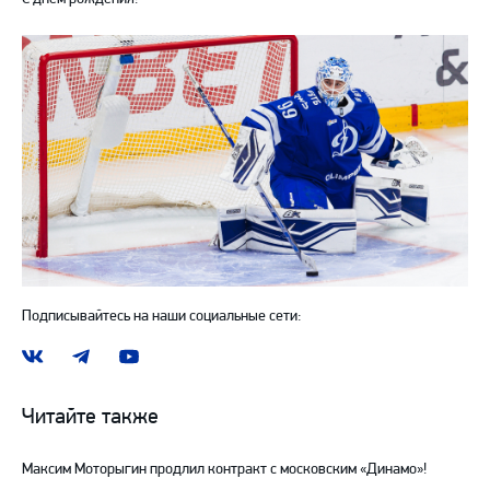
Подписывайтесь на наши социальные сети:
Наша
Наш
Наш
группа
канал
канал
ВКонтакте
в
на
Читайте также
Telegram
YouTube
Максим Моторыгин продлил контракт с московским «Динамо»!