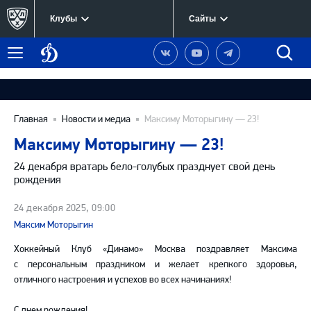
Клубы
Сайты
Динамо
Наша
Наш
Наш
Быст
Меню
Москва
группа
канал
канал
поиск
в
на
в
Вконтакте
YouTube
Telegram
Главная
Новости и медиа
Максиму Моторыгину — 23!
Максиму Моторыгину — 23!
24 декабря вратарь бело-голубых празднует свой день
рождения
24 декабря 2025, 09:00
Максим Моторыгин
Хоккейный Клуб «Динамо» Москва поздравляет Максима
с персональным праздником и желает крепкого здоровья,
отличного настроения и успехов во всех начинаниях!
С днем рождения!