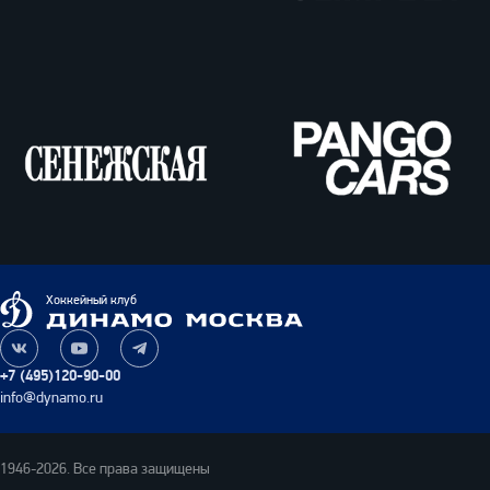
ВТБ
Олимпбет
Сенежская
Pango
Cars
Динамо
Хоккейный клуб
Москва
Наша
Наш
Наш
группа
канал
канал
+7 (495)120-90-00
ВКонтакте
на
в
info@dynamo.ru
YouTube
Telegram
1946-2026. Все права защищены