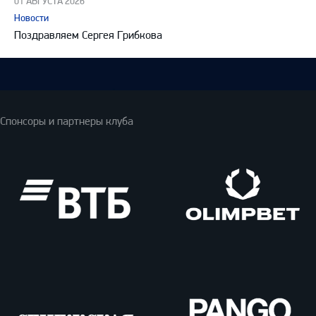
01 АВГУСТА 2026
Новости
Поздравляем Сергея Грибкова
Спонсоры и партнеры клуба
ВТБ
Олимпбет