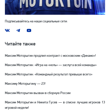
Подписывайтесь на наши социальные сети:
Наша
Наш
Наш
группа
канал
канал
ВКонтакте
в
на
Читайте также
Telegram
YouTube
Максим Моторыгин продлил контракт с московским «Динамо»!
Максим Моторыгин: «Игра на «ноль» — заслуга всей команды»
Максим Моторыгин: «Командный результат превыше всего»
Максиму Моторыгину — 23!
Максим Моторыгин вызван в сборную России
Максим Моторыгин и Никита Гусев — в списке лучших игроков 13
игровой недели!