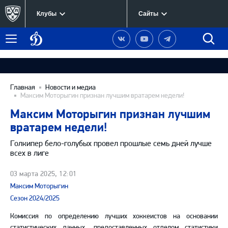
Клубы
Сайты
Динамо
Наша
Наш
Наш
Быст
Меню
Москва
группа
канал
канал
поиск
в
на
в
Вконтакте
YouTube
Telegram
Главная
Новости и медиа
Максим Моторыгин признан лучшим вратарем недели!
Максим Моторыгин признан лучшим
вратарем недели!
Голкипер бело-голубых провел прошлые семь дней лучше
всех в лиге
03 марта 2025, 12:01
Максим Моторыгин
Сезон 2024/2025
Комиссия по определению лучших хоккеистов на основании
статистических данных, предоставленных отделом статистики