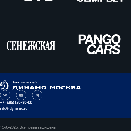
ВТБ
Олимпбет
Сенежская
Pango
Cars
Динамо
Хоккейный клуб
Москва
Наша
Наш
Наш
группа
канал
канал
+7 (495)120-90-00
ВКонтакте
на
в
info@dynamo.ru
YouTube
Telegram
1946-2026. Все права защищены