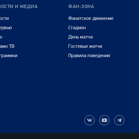
ВОСТИ И МЕДИА
ФАН-ЗОНА
ости
Фанатское движение
ервью
Стадион
о
День матча
амо ТВ
Гостевые матчи
граммки
Правила поведения
Наша
Наш
Наш
группа
канал
канал
ВКонтакте
на
в