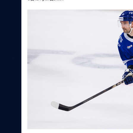
Локомотив
Северсталь
ЦСКА
Шанхайские Драконы