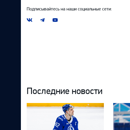
Подписывайтесь на наши социальные сети:
Наша
Наш
Наш
группа
канал
канал
ВКонтакте
в
на
Telegram
YouTube
Последние новости