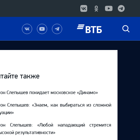
Наша
Наш
Наш
Быстрый
группа
канал
канал
поиск
в
на
в
Вконтакте
YouTube
Telegram
тайте также
он Слепышев покидает московское «Динамо»
он Слепышев: «Знаем, как выбираться из сложной
уации»
тон Слепышев: «Любой нападающий стремится
ысокой результативности»