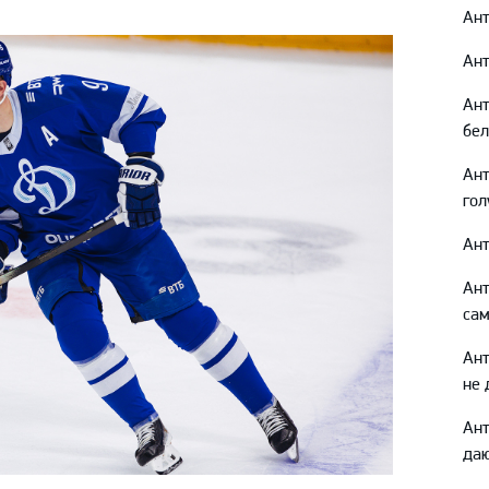
Амур
Ант
Барыс
Ант
Салават Юлаев
Ант
Сибирь
бел
Ант
гол
Ант
Ант
сам
Ант
не 
Ан
даю