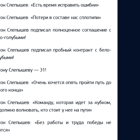
он Слепышев: «Есть время исправить ошибки»
он Слепышев: «Потери в составе нас сплотили»
он Слепышев подписал полноценное соглашение с
о-голубыми!
он Слепышев подписал пробный контракт с бело-
убыми!
ону Слепышеву — 31!
он Слепышев: «Очень хочется опять пройти путь до
ого конца»
он Слепышев: «Команду, которая идет за кубком,
должно волновать, кто стоит у нее на пути»
тон Слепышев: «Без работы и труда победы не
тся»