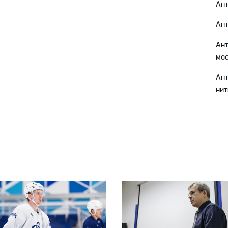
Ант
Ант
Ант
мо
Ан
нит