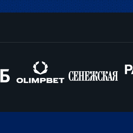
Олимпбет
Сенежская
Pango
Cars