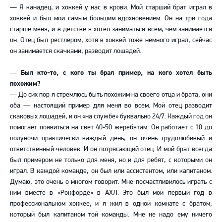
—
Я канадец, и хоккей у нас в крови. Мой старший брат играл в
хоккей и был мои самым большим вдохновением. Он на три года
старше меня, и в детстве я хотел заниматься всем, чем занимается
он. Отец был рестлером, хотя в хоккей тоже немного играл, сейчас
он занимается скачками, разводит лошадей.
—
Был кто-то, с кого ты брал пример, на кого хотел быть
похожим?
—
До сих пор я стремлюсь быть похожим на своего отца и брата, они
оба
—
настоящий пример для меня во всем. Мой отец разводит
скаковых лошадей, и он «на службе» буквально 24/7. Каждый год он
помогает появиться на свет 40-50 жеребятам. Он работает с 10 до
полуночи практически каждый день, он очень трудолюбивый и
ответственный человек. И он потрясающий отец. И мой брат всегда
был примером не только для меня, но и для ребят, с которыми он
играл. В каждой команде, он был или ассистентом, или капитаном.
Думаю, это очень о многом говорит. Мне посчастливилось играть с
ним вместе в «Рокфорде» в АХЛ. Это был мой первый год в
профессиональном хоккее, и я жил в одной комнате с братом,
который был капитаном той команды. Мне не надо ему ничего