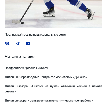
Подписывайтесь на наши социальные сети:
Наша
Наш
Наш
группа
канал
канал
ВКонтакте
в
на
Читайте также
Telegram
YouTube
Поздравляем Дилана Сикьюру
Дилан Сикьюра продлил контракт с московским «Динамо»
Дилан Сикьюра: «Никому не нужен отличный хоккей в начале
сезона»
Дилан Сикьюра: «Быть результативным — часть моей работы»