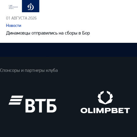
01 АВГУСТА 2026
Новости
Динамовцы отправились на сборы в Бор
Спонсоры и партнеры клуба
ВТБ
Олимпбет