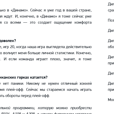
Амур
Ди
ько в «Динамо». Сейчас я уже год в вашей стране,
сра
Барыс
ня ждут. И, конечно, в «Динамо» я тоже сейчас уже
Салават Юлаев
Поз
лся со всеми — это создает ощущение комфорта
Сибирь
Дил
 доволен?
Ди
, игр 20, когда наша игра выглядела действительно
об
то волнует меня больше личной статистики. Конечно,
Ди
. И если команда играет плохо, значит, я тоже
при
Дил
иканских горках катается?
 нет паники. Никому не нужен отличный хоккей
Дил
емя плей-офф. Сейчас мы стараемся начать играть
при
ать обороты перед плей-офф.
Мос
льной программки, которую можно приобрести
 B104, А108 и А208, в нашем фирменном магазине