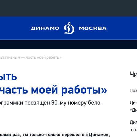
Динамо
Конференция «Восток»
Москва
Дивизион Харламова
Автомобилист
сляции
льтативным — часть моей работы»
Ак Барс
ыть
Металлург Мг
Чи
 трансляции
Нефтехимик
часть моей работы»
Поз
магазин
Трактор
граммки посвящен 90-му номеру бело-
Ди
Дивизион Чернышева
«Д
Авангард
ние КХЛ
Ди
Адмирал
в н
шлый раз, ты только-только перешел в «Динамо»,