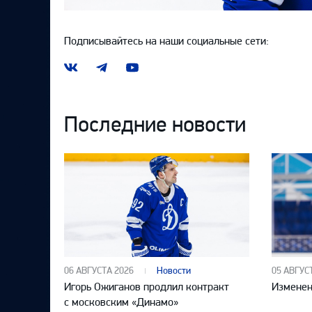
Подписывайтесь на наши социальные сети:
Наша
Наш
Наш
группа
канал
канал
ВКонтакте
в
на
Telegram
YouTube
Последние новости
06 АВГУСТА 2026
Новости
05 АВГУС
Игорь Ожиганов продлил контракт
Изменен
с московским «Динамо»