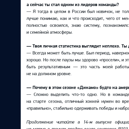
Локомотив
а сейчас ты стал одним из лидеров команды?
— Я тогда в целом в России был новичок, не тол
Северсталь
лучше понимаю, как и что происходит, чего от ме
ЦСКА
полностью освоился, знаю систему, познакоми
и семейной атмосферы.
Шанхайские Драконы
— Твоя личная статистика выглядит неплохо. Ты
— Всегда может быть лучше. Был период, наверное
хорошо. Но после паузы мы здорово «просели», и э
быть результативным — это часть моей работы
не на должном уровне.
— Почему в этом сезоне «Динамо» будто на амер
— Сложно выделить что-то одно. Но в команде
на старте сезона, отличный хоккей нужен во вр
«правильно», стабильно одерживать победы и набр
Продолжение читайте в 14-м выпуске официа
на матче в точках продаж возле секторов В102,