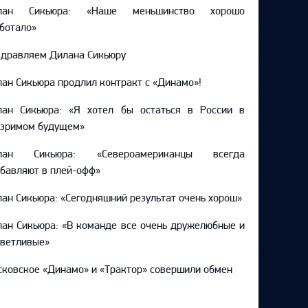
лан Сикьюра: «Наше меньшинство хорошо
ботало»
дравляем Дилана Сикьюру
ан Сикьюра продлил контракт с «Динамо»!
лан Сикьюра: «Я хотел бы остаться в России в
озримом будущем»
лан Сикьюра: «Североамериканцы всегда
бавляют в плей-офф»
ан Сикьюра: «Сегодняшний результат очень хорош»
ан Сикьюра: «В команде все очень дружелюбные и
ветливые»
ковское «Динамо» и «Трактор» совершили обмен