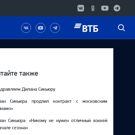
Наша
Наш
Наш
Быстрый
группа
канал
канал
поиск
в
на
в
Вконтакте
YouTube
Telegram
тайте также
дравляем Дилана Сикьюру
лан Сикьюра продлил контракт с московским
инамо»
лан Сикьюра: «Никому не нужен отличный хоккей
ачале сезона»