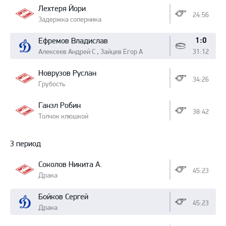
Лехтеря Йори
24:56
Задержка соперника
1:0
Ефремов Владислав
Алексеев Андрей С , Зайцев Егор А
31:12
Новрузов Руслан
34:26
Грубость
Ганзл Робин
38:42
Толчок клюшкой
3 период
Соколов Никита А.
45:23
Драка
Бойков Сергей
45:23
Драка