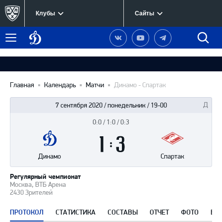
Клубы
Сайты
Динамо
Наша
Наш
Наш
Быст
Меню
Москва
группа
канал
канал
поиск
в
на
в
Вконтакте
YouTube
Telegram
Главная
Календарь
Матчи
Динамо - Спартак
7 сентября 2020 / понедельник / 19-00
0:0 / 1:0 / 0:3
Итоги
1
матча
:
3
Динамо
Спартак
Регулярный чемпионат
Москва, ВТБ Арена
2430 Зрителей
ПРОТОКОЛ
СТАТИСТИКА
СОСТАВЫ
ОТЧЕТ
ФОТО
ВИ