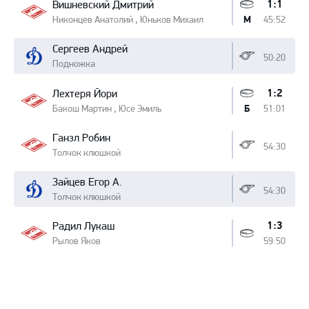
1:1
Вишневский Дмитрий
Никонцев Анатолий , Юньков Михаил
45:52
М
Сергеев Андрей
50:20
Подножка
1:2
Лехтеря Йори
Бакош Мартин , Юсе Эмиль
51:01
Б
Ганзл Робин
54:30
Толчок клюшкой
Зайцев Егор А.
54:30
Толчок клюшкой
1:3
Радил Лукаш
Рылов Яков
59:50