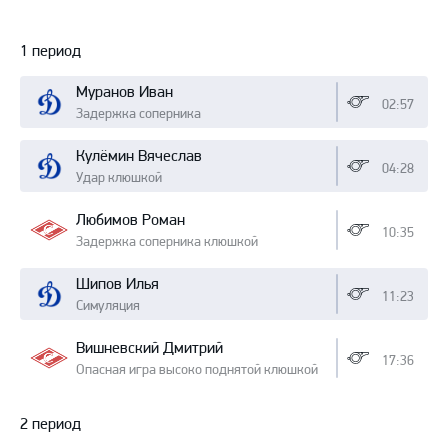
Протокол
1 период
Муранов Иван
02:57
Задержка соперника
Кулёмин Вячеслав
04:28
Удар клюшкой
Любимов Роман
10:35
Задержка соперника клюшкой
Шипов Илья
11:23
Симуляция
Вишневский Дмитрий
17:36
Опасная игра высоко поднятой клюшкой
2 период