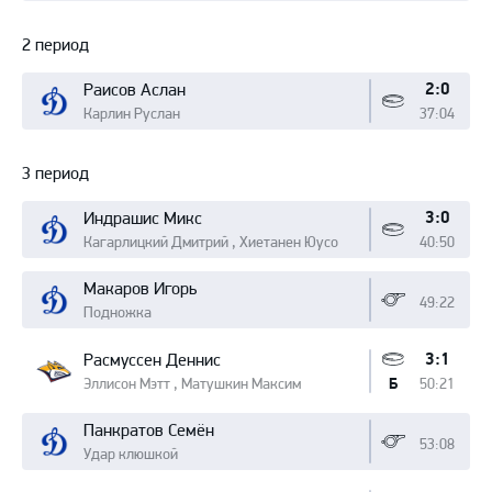
2 период
2:0
Раисов Аслан
Карлин Руслан
37:04
3 период
3:0
Индрашис Микс
Кагарлицкий Дмитрий , Хиетанен Юусо
40:50
Макаров Игорь
49:22
Подножка
3:1
Расмуссен Деннис
Эллисон Мэтт , Матушкин Максим
50:21
Б
Панкратов Семён
53:08
Удар клюшкой