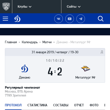
Клубы
Сайты
Динамо
Наша
Наш
Наш
Быст
Меню
Москва
группа
канал
канал
поиск
в
на
в
Вконтакте
YouTube
Telegram
Главная
Календарь
Матчи
Динамо - Металлург Мг
31 января 2019 / четверг / 19-30
1:0 / 1:0 / 2:2
Итоги
4
матча
:
2
Динамо
Металлург Мг
Регулярный чемпионат
Москва, ВТБ Арена
7789 Зрителей
ПРОТОКОЛ
СТАТИСТИКА
СОСТАВЫ
ОТЧЕТ
ФОТО
ВИ