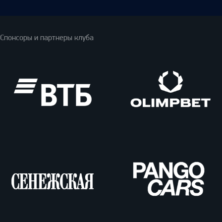
Спонсоры и партнеры клуба
ВТБ
Олимпбет
Сенежская
Pango