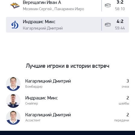
3:2
Верещагин Иван А
Мозякин Сергей , Пакаринен Ииро
58:10
4:2
Индрашис Микс
Кагарлицкий Дмитрий
59:44
Лучшие игроки в истории встреч
Кагарлицкий Дмитрий
3
Бомбардир
очка
Индрашис Микс
2
Снайпер
шайбы
Кагарлицкий Дмитрий
2
Ассистент
передачи