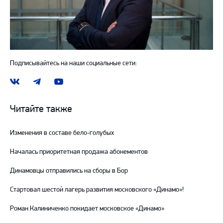
Подписывайтесь на наши социальные сети:
Наша
Наш
Наш
группа
канал
канал
ВКонтакте
в
на
Читайте также
Telegram
YouTube
Изменения в составе бело-голубых
Началась приоритетная продажа абонементов
Динамовцы отправились на сборы в Бор
Стартовал шестой лагерь развития московского «Динамо»!
Роман Калиниченко покидает московское «Динамо»