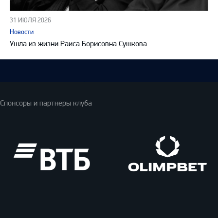
31 ИЮЛЯ 2026
Новости
Ушла из жизни Раиса Борисовна Сушкова…
Спонсоры и партнеры клуба
ВТБ
Олимпбет