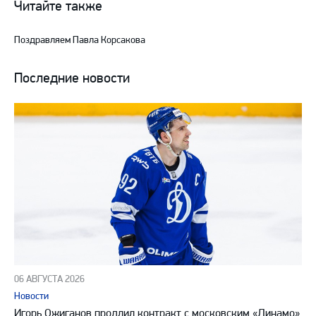
Читайте также
Telegram
YouTube
Поздравляем Павла Корсакова
Последние новости
06 АВГУСТА 2026
Новости
Игорь Ожиганов продлил контракт с московским «Динамо»