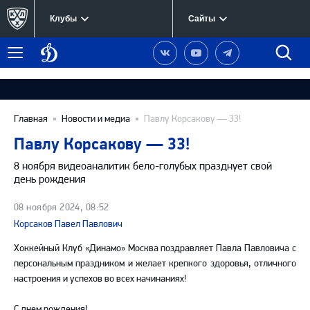
Клубы
Сайты
Динамо
Наша
Наш
Наш
Быст
Меню
Москва
группа
канал
канал
поиск
в
на
в
Вконтакте
YouTube
Telegram
Главная
Новости и медиа
Павлу Корсакову — 33!
Павлу Корсакову — 33!
8 ноября видеоаналитик бело-голубых празднует свой
день рождения
08 ноября 2024, 08:52
Корсаков Павел Павлович
Хоккейный Клуб «Динамо» Москва поздравляет Павла Павловича с
персональным праздником и желает крепкого здоровья, отличного
настроения и успехов во всех начинаниях!
С днем рождения!