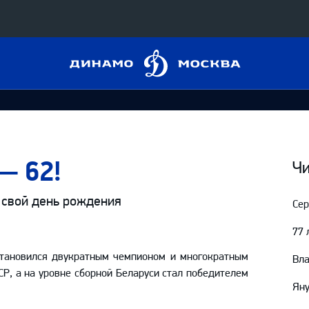
Динамо
Конференция «Восток»
Москва
Дивизион Харламова
Автомобилист
сляции
Ак Барс
— 62!
Металлург Мг
Чи
 трансляции
Нефтехимик
 свой день рождения
Сер
магазин
Трактор
77 
Дивизион Чернышева
становился двукратным чемпионом и многократным
Вл
Авангард
Р, а на уровне сборной Беларуси стал победителем
ние КХЛ
Яну
Адмирал