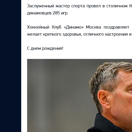
Локомотив
Заслуженный мастер спорта провел в столичном К
динамовцев 285 игр.
Северсталь
ЦСКА
Хоккейный Клуб «Динамо» Москва поздравляет 
Шанхайские Драконы
желает крепкого здоровья, отличного настроения и
С днем рождения!