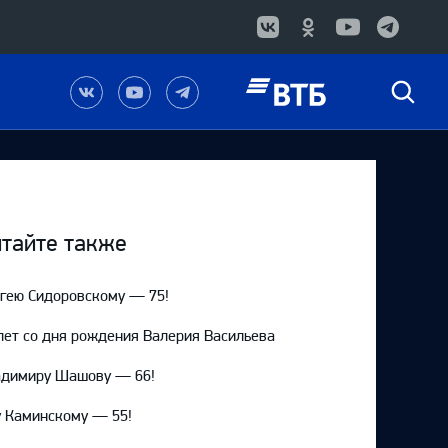
Наша
Наш
Наш
Быстрый
группа
канал
канал
поиск
в
на
в
Вконтакте
YouTube
Telegram
тайте также
гею Сидоровскому — 75!
лет со дня рождения Валерия Васильева
адимиру Шашову — 66!
 Каминскому — 55!