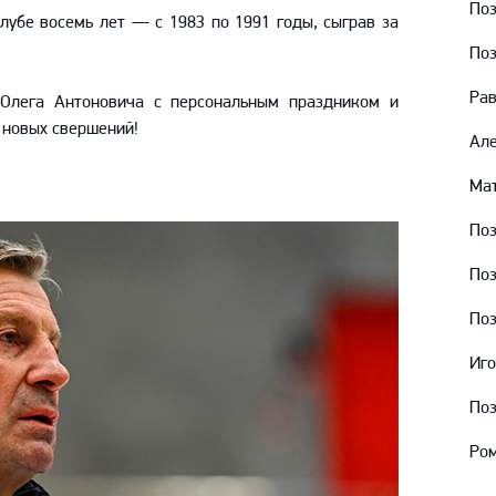
Поз
Амур
лубе восемь лет — с 1983 по 1991 годы, сыграв за
Барыс
По
Салават Юлаев
Рав
Олега Антоновича с персональным праздником и
Сибирь
 новых свершений!
Але
Мат
Поз
Поз
Поз
Иго
По
Ром