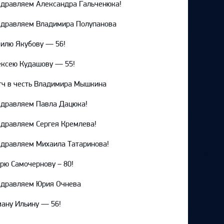
дравляем Александра Гальченюка!
здравляем Владимира Полупанова
илю Якубову — 56!
ксею Кудашову — 55!
ч в честь Владимира Мышкина
дравляем Павла Дацюка!
дравляем Сергея Кремлева!
дравляем Михаила Татаринова!
рю Самочернову – 80!
здравляем Юрия Очнева
ану Ильину — 56!