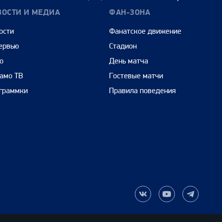
ВОСТИ И МЕДИА
ФАН-ЗОНА
ости
Фанатское движение
ервью
Стадион
о
День матча
амо ТВ
Гостевые матчи
граммки
Правила поведения
Наша
Наш
Наш
группа
канал
канал
ВКонтакте
на
в