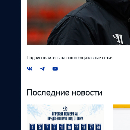
Подписывайтесь на наши социальные сети:
Наша
Наш
Наш
группа
канал
канал
ВКонтакте
в
на
Telegram
YouTube
Последние новости