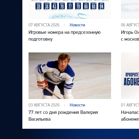
07 АВГУСТА 2026
Новости
06 АВГУС
Игровые номера на предсезонную
Игорь О
подготовку
с моско
03 АВГУСТА 2026
Новости
01 АВГУС
77 лет со дня рождения Валерия
Началас
Васильева
абонеме