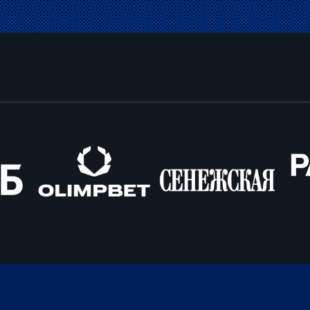
Олимпбет
Сенежская
Pango
Cars