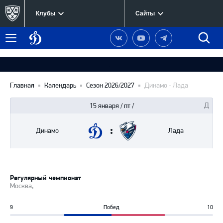
Клубы
Сайты
Динамо
Наша
Наш
Наш
Быст
Меню
Москва
группа
канал
канал
поиск
в
на
в
Вконтакте
YouTube
Telegram
Главная
Календарь
Сезон 2026/2027
Динамо - Лада
15 января / пт /
Динамо
Лада
Регулярный чемпионат
Москва,
9
Побед
10
47%
53%