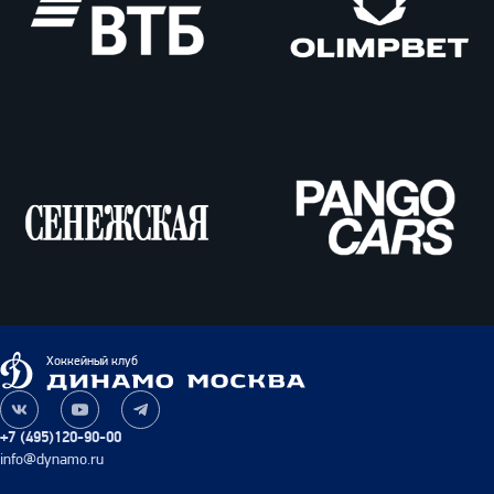
ВТБ
Олимпбет
Сенежская
Pango
Cars
Динамо
Хоккейный клуб
Москва
Наша
Наш
Наш
группа
канал
канал
+7 (495)120-90-00
ВКонтакте
на
в
info@dynamo.ru
YouTube
Telegram