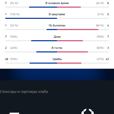
7
(54 %)
В основное время
(46 %)
6
54%
46%
1
(100 %)
В овертайме
(0 %)
0
100%
0%
1
(20 %)
По буллитам
(80 %)
4
20%
80%
7
(50%)
Дома
(50%)
7
50%
50%
2
(40%)
В гостях
(60%)
3
40%
60%
48
(53%)
Шайбы
(47%)
43
53%
47%
Спонсоры и партнеры клуба