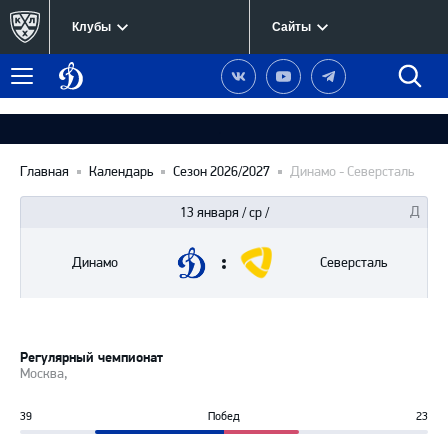
Клубы
Сайты
Динамо
Наша
Наш
Наш
Быст
Меню
Москва
группа
канал
канал
поиск
в
на
в
Вконтакте
YouTube
Telegram
Главная
Календарь
Сезон 2026/2027
Динамо - Северсталь
13 января / ср /
Динамо
Северсталь
Регулярный чемпионат
Москва,
39
Побед
23
63%
37%