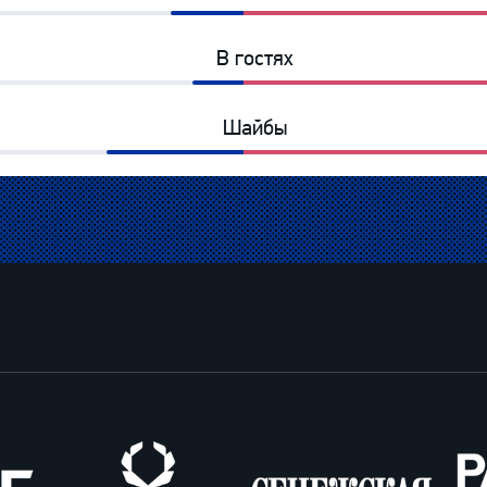
17%
83%
В гостях
12%
88%
Шайбы
32%
68%