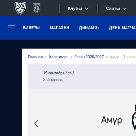
Клубы
Сайты
БИЛЕТЫ
МАГАЗИН
ДИНАМО+
ДЕНЬ МАТЧА
Конференция «Запад»
Меню
Сайты
Дивизион Боброва
Лада
Видеотран
Главная
Календарь
Сезон 2026/2027
Амур - Динам
СКА
Хайлайты
Спартак
19 сентября / сб /
Текстовые
Хабаровск,
Торпедо
Интернет-
ХК Сочи
Фотобанк
Дивизион Тарасова
Предыдущий
Амур
Динамо Мн
матч
Приложе
Динамо М