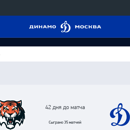
Динамо
Конференция «Восток»
Москва
Дивизион Харламова
Автомобилист
сляции
о
Ак Барс
Металлург Мг
 трансляции
Нефтехимик
магазин
Трактор
Дивизион Чернышева
42 дня до матча
Авангард
ние КХЛ
Сыграно 35 матчей
Адмирал