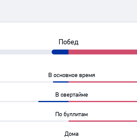
Амур
Барыс
Салават Юлаев
Сибирь
Побед
14%
86%
В основное время
13%
87%
В овертайме
25%
75%
По буллитам
0%
100%
Дома