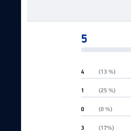
Локомотив
Северсталь
ЦСКА
Шанхайские Драконы
5
4
(13 %)
1
(25 %)
0
(0 %)
3
(17%)