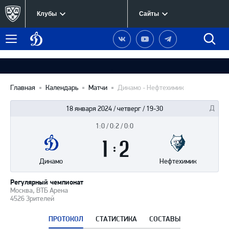
Клубы
Сайты
Динамо
Наша
Наш
Наш
Быст
Меню
Москва
группа
канал
канал
поиск
в
на
в
Вконтакте
YouTube
Telegram
Главная
Календарь
Матчи
Динамо - Нефтехимик
18 января 2024 / четверг / 19-30
1:0 / 0:2 / 0:0
Итоги
1
матча
:
2
Динамо
Нефтехимик
Регулярный чемпионат
Москва, ВТБ Арена
4526 Зрителей
ПРОТОКОЛ
СТАТИСТИКА
СОСТАВЫ