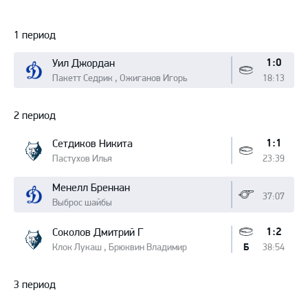
Протокол
1 период
1:0
Уил Джордан
Пакетт Седрик , Ожиганов Игорь
18:13
2 период
1:1
Сетдиков Никита
Пастухов Илья
23:39
Менелл Бреннан
37:07
Выброс шайбы
1:2
Соколов Дмитрий Г
Клок Лукаш , Брюквин Владимир
38:54
Б
3 период