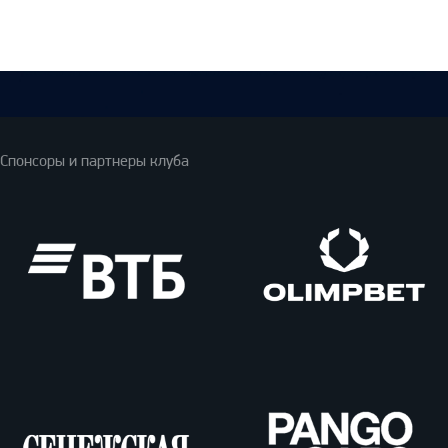
Спонсоры и партнеры клуба
ВТБ
Олимпбет