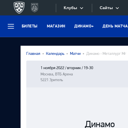
Клубы
Сайты
БИЛЕТЫ
МАГАЗИН
ДИНАМО+
ДЕНЬ МАТЧА
Конференция «Запад»
Меню
Сайты
Дивизион Боброва
Лада
Видеотран
Главная
Календарь
Матчи
Динамо - Металлург Мг
СКА
Хайлайты
Спартак
1 ноября 2022 / вторник / 19-30
Москва, ВТБ Арена
Текстовые
Торпедо
5221 Зритель
Интернет-
ХК Сочи
Фотобанк
Дивизион Тарасова
Динамо Мн
Приложе
Динамо М
Динамо