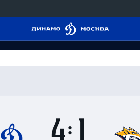
Динамо
Конференция «Восток»
Москва
Дивизион Харламова
Автомобилист
сляции
Ак Барс
Металлург Мг
 трансляции
Нефтехимик
магазин
Трактор
Дивизион Чернышева
Итоги
4
матча
Авангард
ние КХЛ
:
Адмирал
1