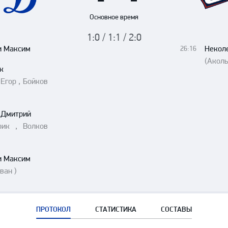
Амур
Основное время
Барыс
1:0 / 1:1 / 2:0
Салават Юлаев
 Максим
Некол
26:16
Сибирь
(Аколь
к
Егор , Бойков
 Дмитрий
рик , Волков
 Максим
ван )
ПРОТОКОЛ
СТАТИСТИКА
СОСТАВЫ