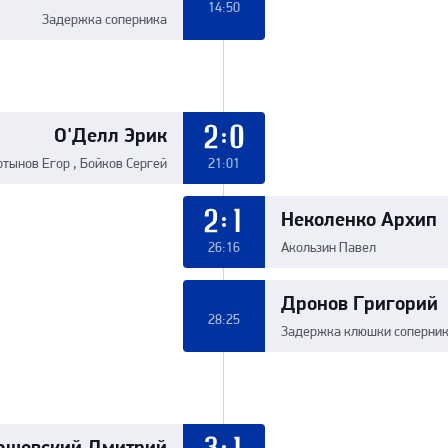
14:50
Задержка соперника
О'Делл Эрик
2:0
тынов Егор , Бойков Сергей
21:01
Неколенко Архип
2:1
26:16
Акользин Павел
Дронов Григорий
28:25
Задержка клюшки соперни
ашевский Дмитрий