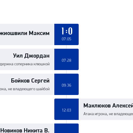
жиошвили Максим
1:0
07:05
Уил Джордан
07:28
держка соперника клюшкой
Бойков Сергей
09:36
рока, не владеющего шайбой
Маклюков Алексе
12:03
Атака игрока, не владеюще
Новиков Никита В.