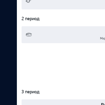
2 период
Мар
3 период
Р