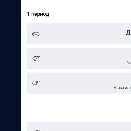
1 период
Протокол
Д
За
Атака иг