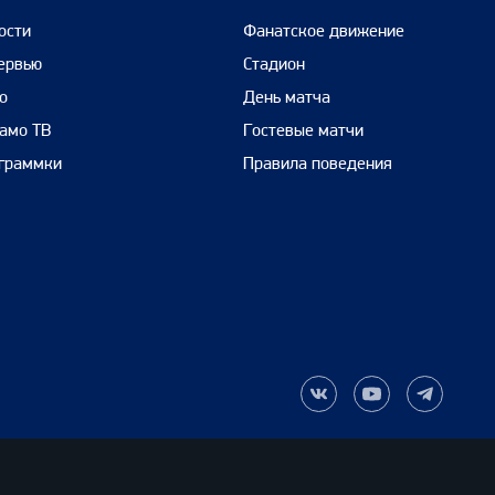
ости
Фанатское движение
ервью
Стадион
о
День матча
амо ТВ
Гостевые матчи
граммки
Правила поведения
Наша
Наш
Наш
группа
канал
канал
ВКонтакте
на
в
YouTube
Telegram