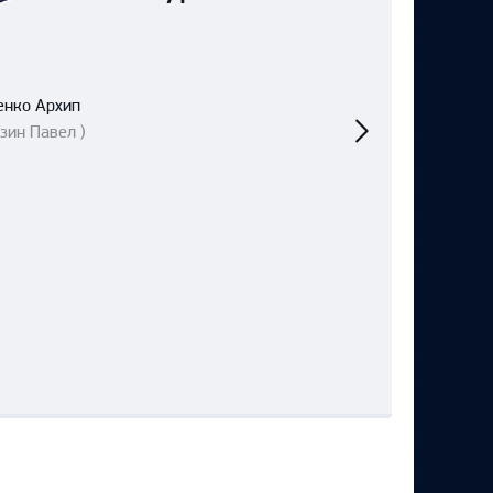
Следующий
енко Архип
матч
зин Павел )