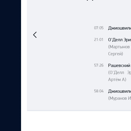
Локомотив
Северсталь
ЦСКА
Предыдущий
Джиошвили
07:05
матч
Шанхайские Драконы
О'Делл Эри
21:01
(Мартынов 
Сергей)
Рашевский
57:26
(О'Делл Э
Артём А)
Джиошвили
58:04
(Муранов И