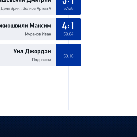
3:1
'Делл Эрик , Волков Артём А
57:26
жиошвили Максим
4:1
Муранов Иван
58:04
Уил Джордан
59:16
Подножка