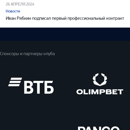
26 АПРЕЛЯ 2024
Новости
Иван Рябкин подписал первый профессиональный контракт
Спонсоры и партнеры клуба
ВТБ
Олимпбет