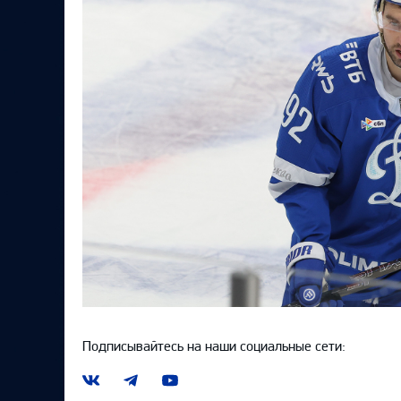
Подписывайтесь на наши социальные сети:
Наша
Наш
Наш
группа
канал
канал