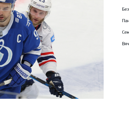
Без
Пан
Сем
Вяч