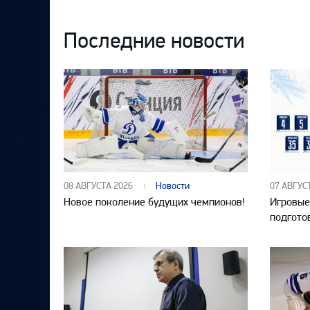
ВКонтакте
в
на
Telegram
YouTube
Последние новости
08 АВГУСТА 2026
Новости
07 АВГУС
Новое поколение будущих чемпионов!
Игровые
подгото