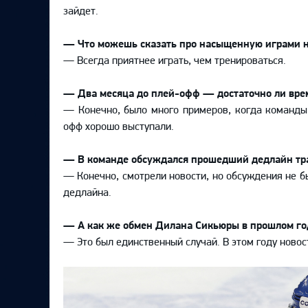
Локомотив
зайдет.
Северсталь
— Что можешь сказать про насыщенную играми 
ЦСКА
— Всегда приятнее играть, чем тренироваться.
Шанхайские Драконы
— Два месяца до плей-офф — достаточно ли вре
— Конечно, было много примеров, когда команды 
офф хорошо выступали.
— В команде обсуждался прошедший дедлайн тр
— Конечно, смотрели новости, но обсуждения не б
дедлайна.
— А как же обмен Дилана Сикьюры в прошлом го
— Это был единственный случай. В этом году новос