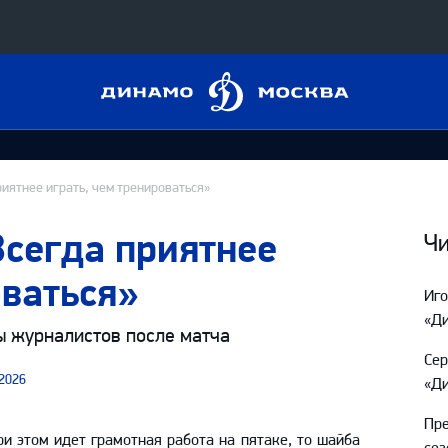
Динамо
Конференция «Восток»
Москва
Дивизион Харламова
Автомобилист
сляции
иятнее играть, чем тренироваться»
Ак Барс
Всегда приятнее
Металлург Мг
Чи
 трансляции
Нефтехимик
оваться»
Иг
магазин
Трактор
«Д
ы журналистов после матча
Дивизион Чернышева
Се
2026
«Ди
Авангард
ние КХЛ
Адмирал
Пре
ри этом идет грамотная работа на пятаке, то шайба
сез