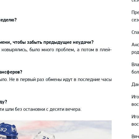
Амур
Пре
Барыс
неделю?
сез
Салават Юлаев
Спа
Сибирь
мени, чтобы забыть предыдущие неудачи?
Анс
ковырялись, было много проблем, а потом в плей-
род
Вл
ансферов?
бо
ыло. Не в первый раз обмены идут в последние часы
Дан
Иг
ду?
вос
ти шли без остановки с десяти вечера.
Иг
вос
Вяч