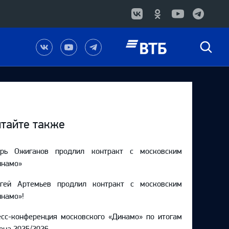
Наша
Наш
Наш
Быстрый
группа
канал
канал
поиск
в
на
в
Вконтакте
YouTube
Telegram
тайте также
орь Ожиганов продлил контракт с московским
инамо»
ргей Артемьев продлил контракт с московским
намо»!
сс-конференция московского «Динамо» по итогам
она 2025/2026