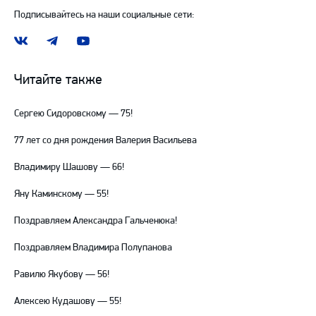
Подписывайтесь на наши социальные сети:
Наша
Наш
Наш
группа
канал
канал
ВКонтакте
в
на
Читайте также
Telegram
YouTube
Сергею Сидоровскому — 75!
77 лет со дня рождения Валерия Васильева
Владимиру Шашову — 66!
Яну Каминскому — 55!
Поздравляем Александра Гальченюка!
Поздравляем Владимира Полупанова
Равилю Якубову — 56!
Алексею Кудашову — 55!