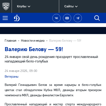
Клубы
Сайты
Динамо
Наша
Наш
Наш
Быст
Меню
Москва
группа
канал
канал
поиск
в
на
в
Вконтакте
YouTube
Telegram
Главная
Новости и медиа
Валерию Белову — 59!
Валерию Белову — 59!
24 января свой день рождения празднует прославленный
нападающий бело-голубых
24 января 2026, 09:00
Ветераны
Валерий Геннадьевич Белов за время карьеры в бело-голубых
цветах стал обладателем Кубка МХЛ, дважды вторым призером
чемпионата МХЛ, дважды финалистом Евролиги.
Прославленный нападающий и мастер спорта международного