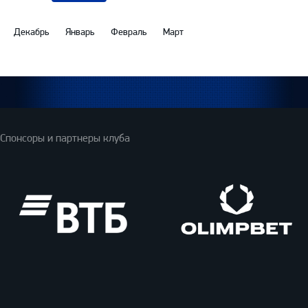
Декабрь
Январь
Февраль
Март
Спонсоры и партнеры клуба
ВТБ
Олимпбет