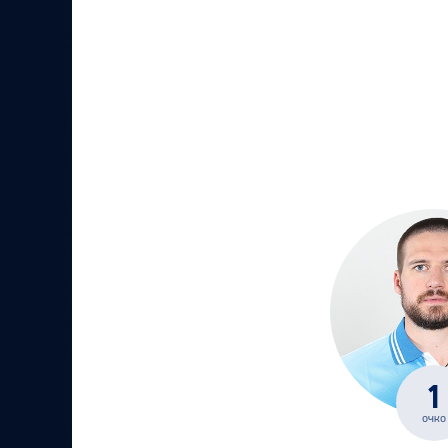
1
очко