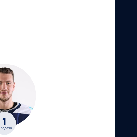
1
ередача