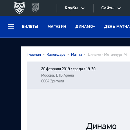
Клубы
Сайты
БИЛЕТЫ
МАГАЗИН
ДИНАМО+
ДЕНЬ МАТЧА
Конференция «Запад»
Меню
Сайты
Дивизион Боброва
Лада
Видеотран
Главная
Календарь
Матчи
Динамо - Металлург Мг
СКА
Хайлайты
Спартак
20 февраля 2019 / среда / 19-30
Москва, ВТБ Арена
Текстовые
Торпедо
6064 Зрителя
Интернет-
ХК Сочи
Фотобанк
Дивизион Тарасова
Динамо Мн
Приложе
Динамо М
Динамо