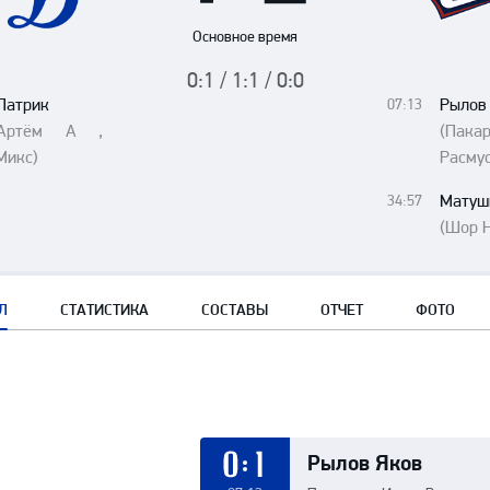
Амур
Основное время
Барыс
0:1 / 1:1 / 0:0
Салават Юлаев
Патрик
Рылов
07:13
Сибирь
 Артём А ,
(Пак
Микс)
Расмус
Матуш
34:57
(Шор Н
Л
СТАТИСТИКА
СОСТАВЫ
ОТЧЕТ
ФОТО
Рылов Яков
0:1