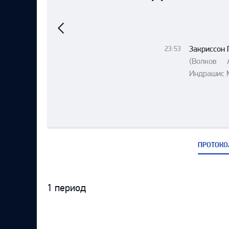
Локомотив
Предыдущий
матч
Северсталь
ЦСКА
Закриссон 
23:53
Шанхайские Драконы
(Волков
Индрашис 
ПРОТОКО
1 период
Протокол