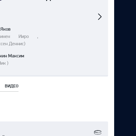
Следующий
матч
 Яков
аринен Ииро ,
сен Деннис)
кин Максим
ик )
ВИДЕО