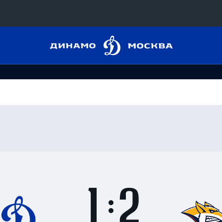
Динамо
Конференция «Восток»
Москва
Дивизион Харламова
Автомобилист
сляции
Ак Барс
Металлург Мг
 трансляции
Нефтехимик
магазин
Трактор
Дивизион Чернышева
Итоги
1
матча
Авангард
ние КХЛ
:
Адмирал
2