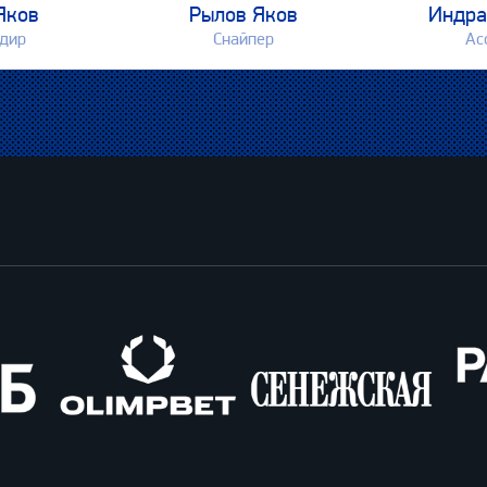
Яков
Рылов Яков
Индра
дир
Снайпер
Ас
Олимпбет
Сенежская
Pango
Cars