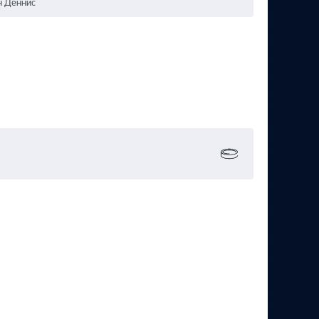
н Деннис