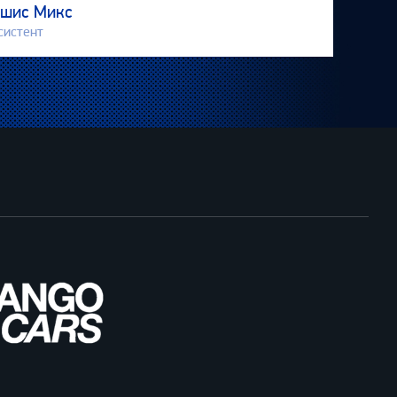
шис Микс
систент