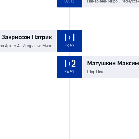
07:13
Пакаринен Ииро , Расмуссе
Закриссон Патрик
1:1
ов Артём А , Индрашис Микс
23:53
Матушкин Максим
1:2
34:57
Шор Ник