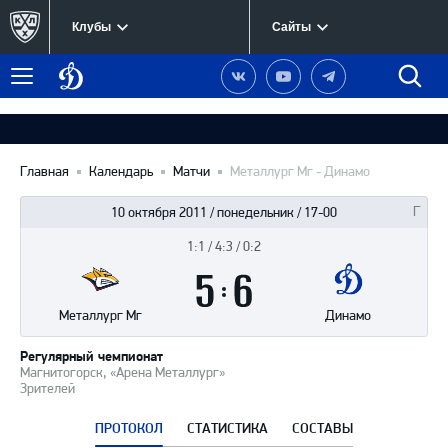
Клубы
Сайты
Динамо
Наша
Наш
Наш
Быст
Меню
Москва
группа
канал
канал
поиск
в
на
в
Вконтакте
YouTube
Telegram
Главная
Календарь
Матчи
Металлург Мг - Динамо
10 октября 2011 / понедельник / 17-00
1:1 / 4:3 / 0:2
Итоги
5
матча
:
6
Металлург Мг
Динамо
Регулярный чемпионат
Магнитогорск, «Арена Металлург»
Зрителей
ПРОТОКОЛ
СТАТИСТИКА
СОСТАВЫ