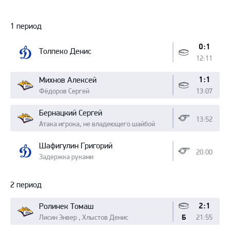
Протокол
1 период
0:1
Толпеко Денис
12:11
1:1
Михнов Алексей
Фёдоров Сергей
13:07
Бернацкий Сергей
13:52
Атака игрока, не владеющего шайбой
Шафигулин Григорий
20:00
Задержка руками
2 период
2:1
Ролинек Томаш
Лисин Энвер , Хлыстов Денис
21:55
Б