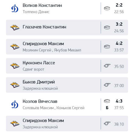
2:2
Волков Константин
Толпеко Денис
22:56
3:2
Глазачев Константин
24:56
4:2
Спиридонов Максим
Мозякин Сергей , Якубов Михаил
33:57
Кукконен Лассе
35:50
Сдвиг ворот
Быков Дмитрий
37:00
Задержка клюшкой
4:3
Козлов Вячеслав
Соловьёв Максим , Коньков Сергей
37:55
Б
Спиридонов Максим
38:10
Задержка клюшкой