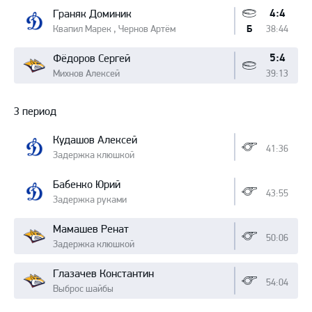
4:4
Граняк Доминик
Квапил Марек , Чернов Артём
38:44
Б
5:4
Фёдоров Сергей
Михнов Алексей
39:13
3 период
Кудашов Алексей
41:36
Задержка клюшкой
Бабенко Юрий
43:55
Задержка руками
Мамашев Ренат
50:06
Задержка клюшкой
Глазачев Константин
54:04
Выброс шайбы