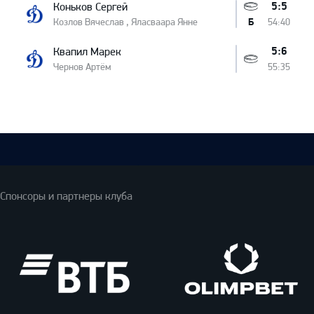
5:5
Коньков Сергей
Козлов Вячеслав , Яласваара Янне
54:40
Б
5:6
Квапил Марек
Чернов Артём
55:35
Спонсоры и партнеры клуба