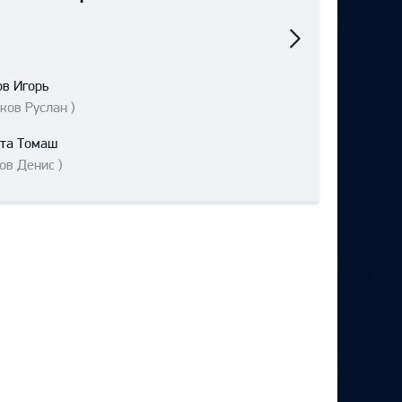
Следующий
матч
ов Игорь
ков Руслан )
ста Томаш
ов Денис )