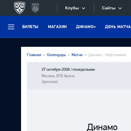
Клубы
Сайты
БИЛЕТЫ
МАГАЗИН
ДИНАМО+
ДЕНЬ МАТЧА
Конференция «Запад»
Меню
Сайты
Дивизион Боброва
Лада
Видеотран
Главная
Календарь
Матчи
Динамо - Нефтехимик
СКА
Хайлайты
Спартак
27 октября 2008 / понедельник
Москва, ВТБ Арена
Текстовые
Торпедо
Зрителей
Интернет-
ХК Сочи
Фотобанк
Дивизион Тарасова
Динамо Мн
Приложе
Динамо М
Динамо