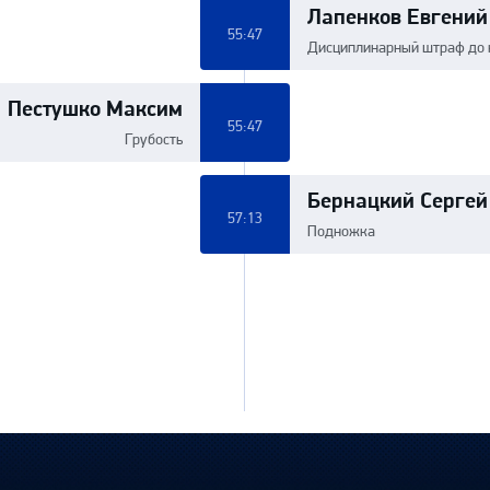
Лапенков Евгений
55:47
Дисциплинарный штраф до 
Пестушко Максим
55:47
Грубость
Бернацкий Сергей
57:13
Подножка