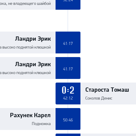
рока, не владеющего шайбой
Ландри Эрик
41:17
а высоко поднятой клюшкой
Ландри Эрик
41:17
а высоко поднятой клюшкой
Староста Томаш
0:2
42:12
Соколов Денис
Рахунек Карел
50:46
Подножка