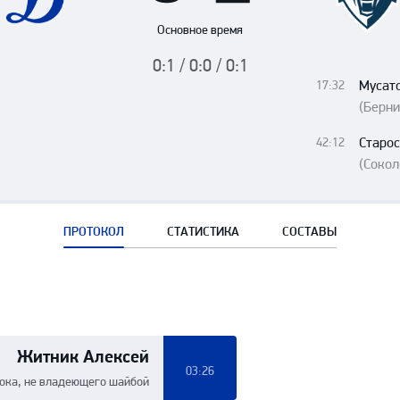
Амур
Основное время
Барыс
0:1 / 0:0 / 0:1
Салават Юлаев
Мусат
17:32
Сибирь
(Берни
Старо
42:12
(Сокол
ПРОТОКОЛ
СТАТИСТИКА
СОСТАВЫ
Житник Алексей
03:26
рока, не владеющего шайбой