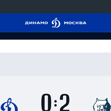
Динамо
Конференция «Восток»
Москва
Дивизион Харламова
Автомобилист
сляции
Ак Барс
Металлург Мг
 трансляции
Нефтехимик
магазин
Трактор
Дивизион Чернышева
Итоги
0
матча
Авангард
ние КХЛ
:
Адмирал
2