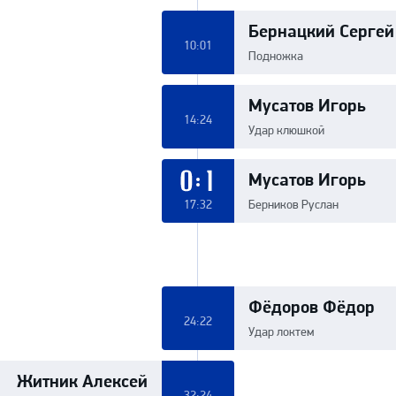
Бернацкий Сергей
10:01
Подножка
Мусатов Игорь
14:24
Удар клюшкой
Мусатов Игорь
0:1
17:32
Берников Руслан
Фёдоров Фёдор
24:22
Удар локтем
Житник Алексей
32:24