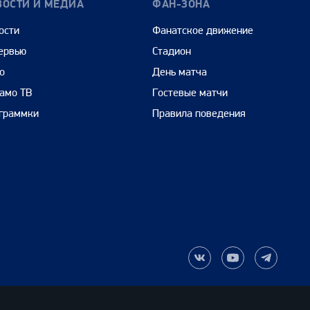
ВОСТИ И МЕДИА
ФАН-ЗОНА
ости
Фанатское движение
ервью
Стадион
о
День матча
амо ТВ
Гостевые матчи
граммки
Правила поведения
Наша
Наш
Наш
группа
канал
канал
ВКонтакте
на
в
YouTube
Telegram