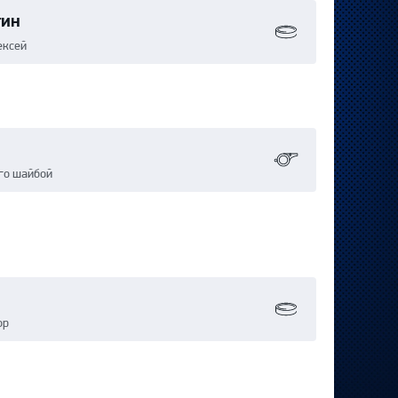
тин
ексей
го шайбой
ор