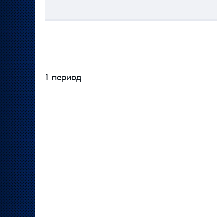
1 период
Протокол