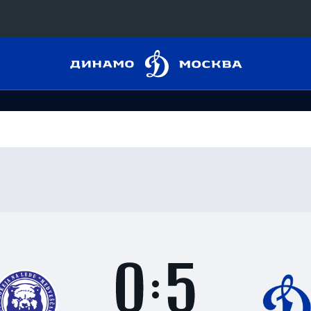
Динамо
Конференция «Восток»
Москва
Дивизион Харламова
Автомобилист
сляции
Ак Барс
Металлург Мг
 трансляции
Нефтехимик
магазин
Трактор
Дивизион Чернышева
Итоги
0
матча
Авангард
ние КХЛ
:
Адмирал
5