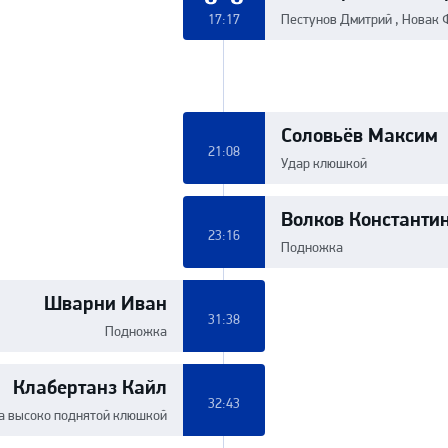
0:3
17:17
Пестунов Дмитрий , Новак 
Соловьёв Максим
21:08
Удар клюшкой
Волков Константи
23:16
Подножка
Шварни Иван
31:38
Подножка
Клабертанз Кайл
32:43
а высоко поднятой клюшкой