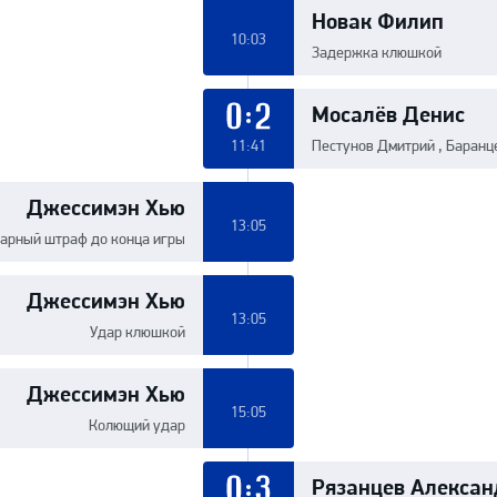
Новак Филип
10:03
Задержка клюшкой
Мосалёв Денис
0:2
11:41
Пестунов Дмитрий , Баранц
Джессимэн Хью
13:05
арный штраф до конца игры
Джессимэн Хью
13:05
Удар клюшкой
Джессимэн Хью
15:05
Колющий удар
Рязанцев Алексан