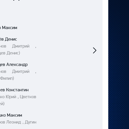
в Максим
ёв Денис
Следующий
унов Дмитрий ,
матч
цев Денис)
цев Александр
унов Дмитрий ,
 Филип)
ев Константин
ко Юрий , Цветков
ей)
шко Максим
ов Леонид , Дугин