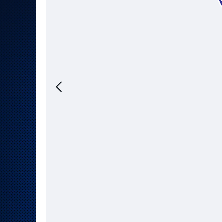
Локомотив
Северсталь
ЦСКА
Шанхайские Драконы
Предыдущий
матч