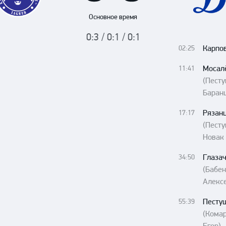
Амур
Основное время
Барыс
0:3 / 0:1 / 0:1
Салават Юлаев
Карпо
02:25
Сибирь
Мосал
11:41
(Пест
Баран
Рязан
17:17
(Пест
Новак
Глазач
34:50
(Бабен
Алекс
Песту
55:39
(Комар
Егор)