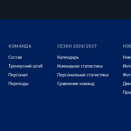
Олимпбет
Сенежская
Pango
Cars
КОМАНДА
СЕЗОН 2026/2027
НО
Состав
Календарь
Нов
Тренерский штаб
Командная статистика
Инт
Персонал
Персональная статистика
Фот
Переходы
Сравнение команд
Дин
Про