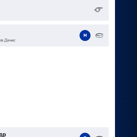
М
ев Денис
др