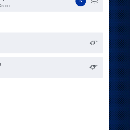
Б
Филип
н