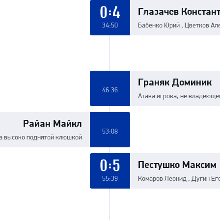
Глазачев Констан
0:4
34:50
Бабенко Юрий , Цветков Ал
Граняк Доминик
46:36
Атака игрока, не владеюще
Райан Майкл
53:08
а высоко поднятой клюшкой
Пестушко Максим
0:5
55:39
Комаров Леонид , Дугин Ег