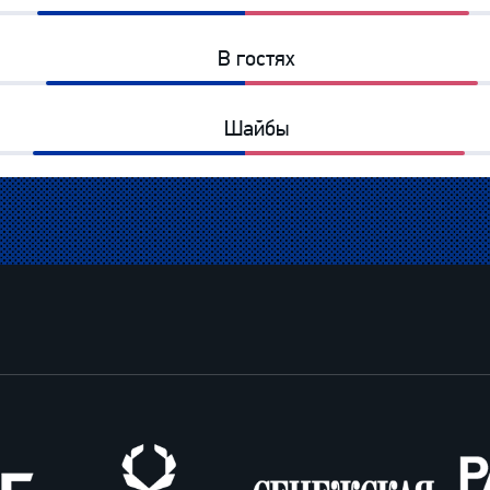
48%
52%
В гостях
46%
54%
Шайбы
49%
51%