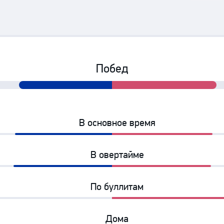
Амур
Барыс
Салават Юлаев
Сибирь
Побед
47%
53%
В основное время
49%
51%
В овертайме
50%
50%
По буллитам
0%
100%
Дома