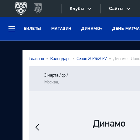
Клубы
Сайты
БИЛЕТЫ
МАГАЗИН
ДИНАМО+
ДЕНЬ МАТЧА
Конференция «Запад»
Меню
Сайты
Дивизион Боброва
Лада
Видеотран
Главная
Календарь
Сезон 2026/2027
Динамо - Лок
СКА
Хайлайты
Спартак
3 марта / ср /
Текстовые
Москва,
Торпедо
Интернет-
ХК Сочи
Фотобанк
Дивизион Тарасова
Предыдущий
Динамо
Динамо Мн
матч
Приложе
Динамо М