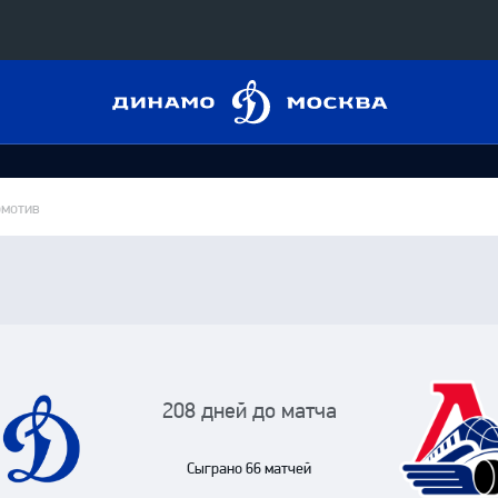
Динамо
Конференция «Восток»
Москва
Дивизион Харламова
Автомобилист
сляции
омотив
Ак Барс
Металлург Мг
 трансляции
Нефтехимик
магазин
Трактор
Дивизион Чернышева
208 дней до матча
Авангард
ние КХЛ
Сыграно 66 матчей
Адмирал