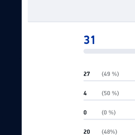
Локомотив
Северсталь
ЦСКА
Шанхайские Драконы
31
27
(49 %)
4
(50 %)
0
(0 %)
20
(48%)