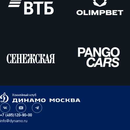
ВТБ
Олимпбет
Сенежская
Pango
Cars
Динамо
Хоккейный клуб
Москва
Наша
Наш
Наш
группа
канал
канал
+7 (495)120-90-00
ВКонтакте
на
в
info@dynamo.ru
YouTube
Telegram