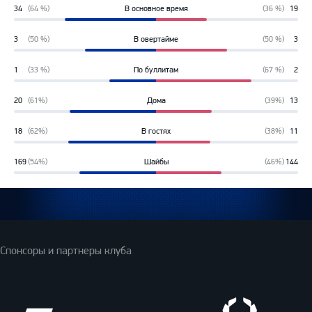
34
(64 %)
В основное время
(36 %)
19
64%
36%
3
(50 %)
В овертайме
(50 %)
3
50%
50%
1
(33 %)
По буллитам
(67 %)
2
33%
67%
20
(61%)
Дома
(39%)
13
61%
39%
18
(62%)
В гостях
(38%)
11
62%
38%
169
(54%)
Шайбы
(46%)
144
54%
46%
Спонсоры и партнеры клуба