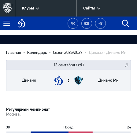
Клубы
Сайты
Динамо
Наша
Наш
Наш
Быст
Меню
Москва
группа
канал
канал
поиск
в
на
в
Вконтакте
YouTube
Telegram
Главная
Календарь
Сезон 2026/2027
Динамо - Динамо Мн
12 сентября / сб /
Динамо
Динамо Мн
Регулярный чемпионат
Москва,
38
Побед
24
61%
39%