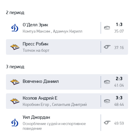
2 период
1:3
О'Делл Эрик
Комтуа Максим , Адамчук Кирилл
35:07
Пресс Робин
37:16
Толчок на борт
3 период
2:3
Вовченко Даниил
41:04
3:3
Козлов Андрей Е
Коробкин Егор , Силантьев Дмитрий
48:44
Уил Джордан
49:59
Оскорбление судей и неспортивное
поведение