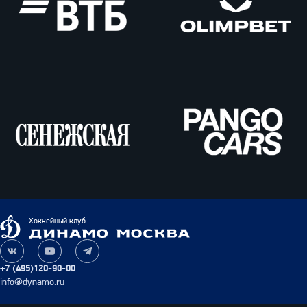
ВТБ
Олимпбет
Сенежская
Pango
Cars
Динамо
Хоккейный клуб
Москва
Наша
Наш
Наш
группа
канал
канал
+7 (495)120-90-00
ВКонтакте
на
в
info@dynamo.ru
YouTube
Telegram