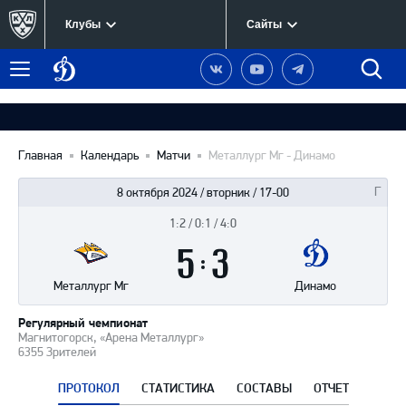
Клубы
Сайты
Динамо
Наша
Наш
Наш
Быст
Меню
Москва
группа
канал
канал
поиск
в
на
в
Вконтакте
YouTube
Telegram
Главная
Календарь
Матчи
Металлург Мг - Динамо
8 октября 2024 / вторник / 17-00
1:2 / 0:1 / 4:0
Итоги
5
матча
:
3
Металлург Мг
Динамо
Регулярный чемпионат
Магнитогорск, «Арена Металлург»
6355 Зрителей
ПРОТОКОЛ
СТАТИСТИКА
СОСТАВЫ
ОТЧЕТ