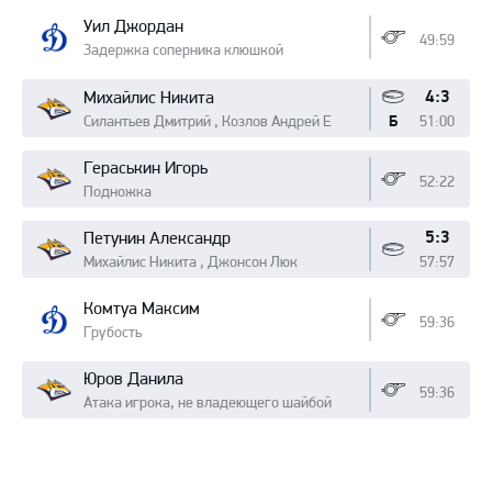
Уил Джордан
49:59
Задержка соперника клюшкой
4:3
Михайлис Никита
Силантьев Дмитрий , Козлов Андрей Е
51:00
Б
Гераськин Игорь
52:22
Подножка
5:3
Петунин Александр
Михайлис Никита , Джонсон Люк
57:57
Комтуа Максим
59:36
Грубость
Юров Данила
59:36
Атака игрока, не владеющего шайбой