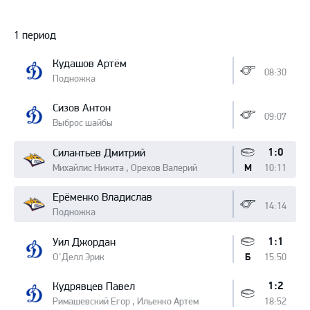
Протокол
1 период
Кудашов Артём
08:30
Подножка
Сизов Антон
09:07
Выброс шайбы
1:0
Силантьев Дмитрий
Михайлис Никита , Орехов Валерий
10:11
М
Ерёменко Владислав
14:14
Подножка
1:1
Уил Джордан
О'Делл Эрик
15:50
Б
1:2
Кудрявцев Павел
Римашевский Егор , Ильенко Артём
18:52