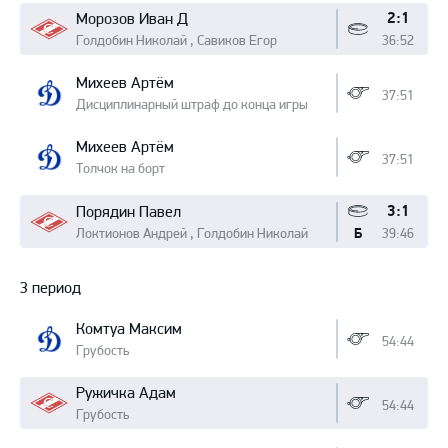
2:1
Морозов Иван Д
Голдобин Николай , Савиков Егор
36:52
Михеев Артём
37:51
Дисциплинарный штраф до конца игры
Михеев Артём
37:51
Толчок на борт
3:1
Порядин Павел
Локтионов Андрей , Голдобин Николай
39:46
Б
3 период
Комтуа Максим
54:44
Грубость
Ружичка Адам
54:44
Грубость