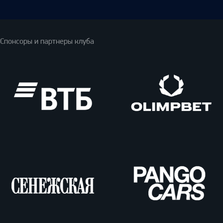
Спонсоры и партнеры клуба
ВТБ
Олимпбет
Сенежская
Pango