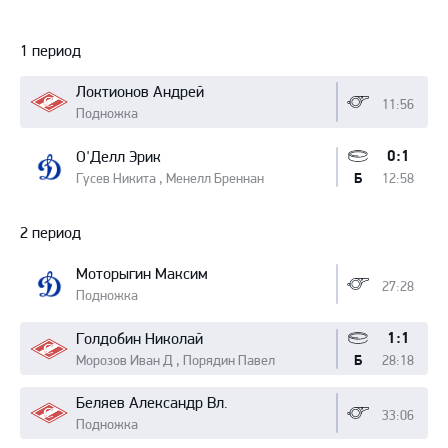
Протокол
1 период
Локтионов Андрей
11:56
Подножка
0:1
О'Делл Эрик
Гусев Никита , Менелл Бреннан
12:58
Б
2 период
Моторыгин Максим
27:28
Подножка
1:1
Голдобин Николай
Морозов Иван Д , Порядин Павел
28:18
Б
Беляев Александр Вл.
33:06
Подножка