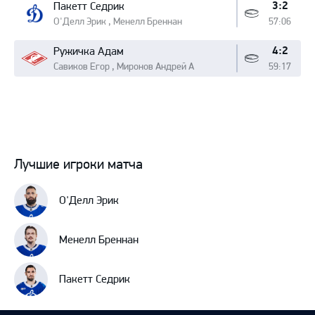
3:2
Пакетт Седрик
О'Делл Эрик , Менелл Бреннан
57:06
4:2
Ружичка Адам
Савиков Егор , Миронов Андрей А
59:17
Лучшие игроки матча
О'Делл Эрик
Менелл Бреннан
Пакетт Седрик