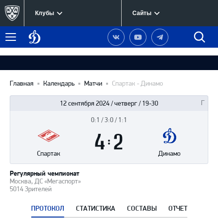
Клубы
Сайты
Динамо
Наша
Наш
Наш
Быст
Меню
Москва
группа
канал
канал
поиск
в
на
в
Вконтакте
YouTube
Telegram
Главная
Календарь
Матчи
Спартак - Динамо
12 сентября 2024 / четверг / 19-30
0:1 / 3:0 / 1:1
Итоги
4
матча
:
2
Спартак
Динамо
Регулярный чемпионат
Москва, ДС «Мегаспорт»
5014 Зрителей
ПРОТОКОЛ
СТАТИСТИКА
СОСТАВЫ
ОТЧЕТ