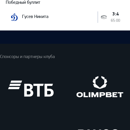
Победный буллит
3:4
Гусев Никита
65:00
Спонсоры и партнеры клуба
ВТБ
Олимпбет