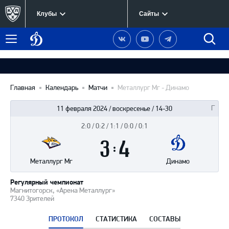
Клубы
Сайты
Динамо
Наша
Наш
Наш
Быст
Меню
Москва
группа
канал
канал
поиск
в
на
в
Вконтакте
YouTube
Telegram
Главная
Календарь
Матчи
Металлург Мг - Динамо
11 февраля 2024 / воскресенье / 14-30
2:0 / 0:2 / 1:1 / 0:0 / 0:1
Итоги
3
матча
:
4
Металлург Мг
Динамо
Регулярный чемпионат
Магнитогорск, «Арена Металлург»
7340 Зрителей
ПРОТОКОЛ
СТАТИСТИКА
СОСТАВЫ