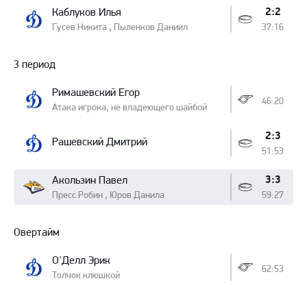
2:2
Каблуков Илья
Гусев Никита , Пыленков Даниил
37:16
3 период
Римашевский Егор
46:20
Атака игрока, не владеющего шайбой
2:3
Рашевский Дмитрий
51:53
3:3
Акользин Павел
Пресс Робин , Юров Данила
59:27
Овертайм
О'Делл Эрик
62:53
Толчок клюшкой