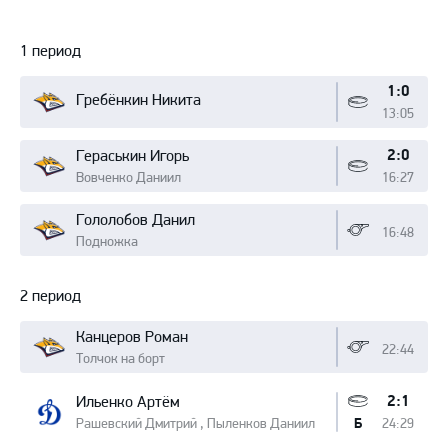
Протокол
1 период
1:0
Гребёнкин Никита
13:05
2:0
Гераськин Игорь
Вовченко Даниил
16:27
Гололобов Данил
16:48
Подножка
2 период
Канцеров Роман
22:44
Толчок на борт
2:1
Ильенко Артём
Рашевский Дмитрий , Пыленков Даниил
24:29
Б