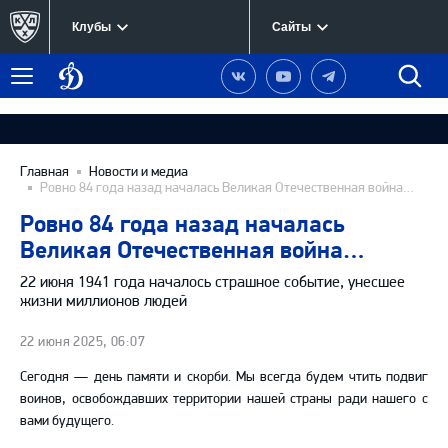
Клубы
Сайты
Динамо
Наша
Наш
Наш
Быст
Меню
Москва
группа
канал
канал
поиск
в
на
в
Вконтакте
YouTube
Telegram
Главная
Новости и медиа
Ровно 84 года назад началась Великая Отечественная война…
Ровно 84 года назад началась
Великая Отечественная война…
22 июня 1941 года началось страшное событие, унесшее
жизни миллионов людей
22 июня 2025, 06:07
Сегодня — день памяти и скорби. Мы всегда будем чтить подвиг
воинов, освобождавших территории нашей страны ради нашего с
вами будущего.