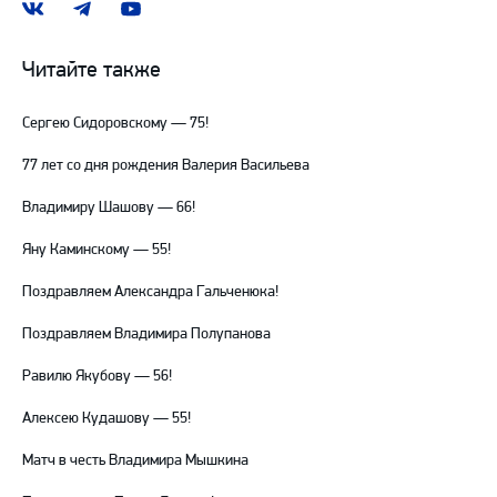
Наша
Наш
Наш
группа
канал
канал
ВКонтакте
в
на
Читайте также
Telegram
YouTube
Сергею Сидоровскому — 75!
77 лет со дня рождения Валерия Васильева
Владимиру Шашову — 66!
Яну Каминскому — 55!
Поздравляем Александра Гальченюка!
Поздравляем Владимира Полупанова
Равилю Якубову — 56!
Алексею Кудашову — 55!
Матч в честь Владимира Мышкина