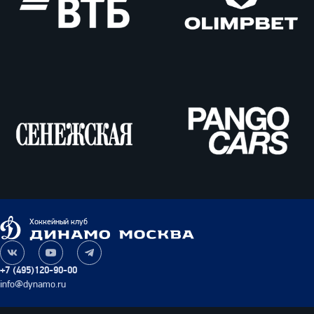
ВТБ
Олимпбет
Сенежская
Pango
Cars
Динамо
Хоккейный клуб
Москва
Наша
Наш
Наш
группа
канал
канал
+7 (495)120-90-00
ВКонтакте
на
в
info@dynamo.ru
YouTube
Telegram