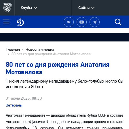
Клубы
Сайты
Динамо
Наша
Наш
Наш
Быст
Меню
Москва
группа
канал
канал
поиск
в
на
в
Вконтакте
YouTube
Telegram
Главная
Новости и медиа
80 лет со дня рождения Анатолия Мотовилова
80 лет со дня рождения Анатолия
Мотовилова
1 июня легендарному нападающему бело-голубых могло бы
исполниться 80 лет
01 июня 2026, 08:30
Ветераны
Анатолий Геннадьевич — дважды обладатель Кубка СССР в составе
московского «Динамо». Легендарный нападающий провел в составе
бело-голубых 13 сезонов. Он отличался тонким пониманием