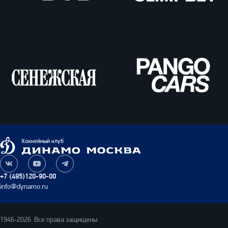
ВТБ
Олимпбет
Сенежская
Pango
Cars
Динамо
Хоккейный клуб
Москва
Наша
Наш
Наш
группа
канал
канал
+7 (495)120-90-00
ВКонтакте
на
в
info@dynamo.ru
YouTube
Telegram
1946-2026. Все права защищены