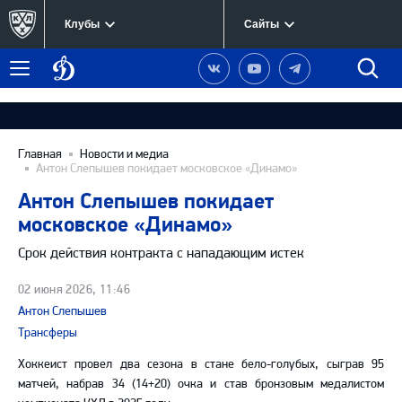
Клубы
Сайты
Динамо
Наша
Наш
Наш
Быст
Меню
Москва
группа
канал
канал
поиск
в
на
в
Вконтакте
YouTube
Telegram
Главная
Новости и медиа
Антон Слепышев покидает московское «Динамо»
Антон Слепышев покидает
московское «Динамо»
Срок действия контракта с нападающим истек
02 июня 2026, 11:46
Антон Слепышев
Трансферы
Хоккеист провел два сезона в стане бело-голубых, сыграв 95
матчей, набрав 34 (14+20) очка и став бронзовым медалистом