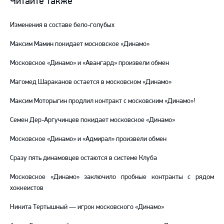
Читайте также
Telegram
YouTube
Изменения в составе бело-голубых
Максим Мамин покидает московское «Динамо»
Московское «Динамо» и «Авангард» произвели обмен
Магомед Шараканов остается в московском «Динамо»
Максим Моторыгин продлил контракт с московским «Динамо»!
Семен Дер-Аргучинцев покидает московское «Динамо»
Московское «Динамо» и «Адмирал» произвели обмен
Сразу пять динамовцев остаются в системе Клуба
Московское «Динамо» заключило пробные контракты с рядом
хоккеистов
Никита Тертышный — игрок московского «Динамо»