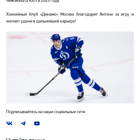
чемпионата КХЛ в 2025 году.
Хоккейный Клуб «Динамо» Москва благодарит Антона за игру и
желает удачи в дальнейшей карьере!
Подписывайтесь на наши социальные сети:
Наша
Наш
Наш
группа
канал
канал
ВКонтакте
в
на